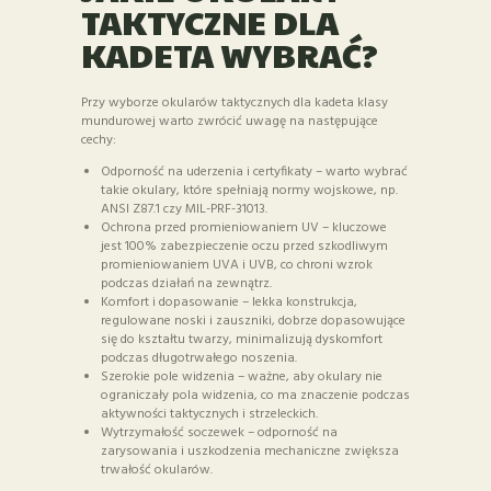
TAKTYCZNE DLA
KADETA WYBRAĆ?
Przy wyborze okularów taktycznych dla kadeta klasy
mundurowej warto zwrócić uwagę na następujące
cechy:
Odporność na uderzenia i certyfikaty – warto wybrać
takie okulary, które spełniają normy wojskowe, np.
ANSI Z87.1 czy MIL-PRF-31013.
Ochrona przed promieniowaniem UV – kluczowe
jest 100% zabezpieczenie oczu przed szkodliwym
promieniowaniem UVA i UVB, co chroni wzrok
podczas działań na zewnątrz.
Komfort i dopasowanie – lekka konstrukcja,
regulowane noski i zauszniki, dobrze dopasowujące
się do kształtu twarzy, minimalizują dyskomfort
podczas długotrwałego noszenia.
Szerokie pole widzenia – ważne, aby okulary nie
ograniczały pola widzenia, co ma znaczenie podczas
aktywności taktycznych i strzeleckich.
Wytrzymałość soczewek – odporność na
zarysowania i uszkodzenia mechaniczne zwiększa
trwałość okularów.