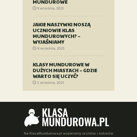
MUNDUROWE
9 września, 2025
JAKIE NASZYWKI NOSZĄ
UCZNIOWIE KLAS
MUNDUROWYCH? –
WYJAŚNIAMY
8 września, 2025
KLASY MUNDUROWE W
DUŻYCH MIASTACH – GDZIE
WARTO SIĘ UCZYĆ?
5 września, 2025
Na KlasaMundurowa.pl wspieramy uczniów i rodziców