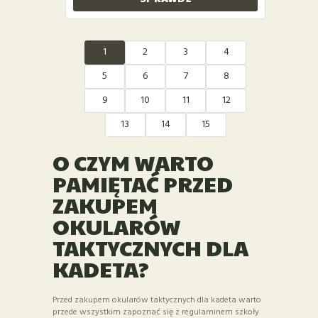
1
2
3
4
5
6
7
8
9
10
11
12
13
14
15
O CZYM WARTO
PAMIĘTAĆ PRZED
ZAKUPEM
OKULARÓW
TAKTYCZNYCH DLA
KADETA?
Przed zakupem okularów taktycznych dla kadeta warto
przede wszystkim zapoznać się z regulaminem szkoły